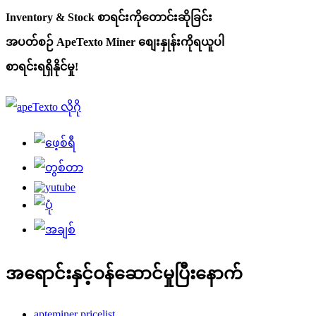
Inventory & Stock စာရင်းကိုတောင်းဆိုခြင်း
အပတ်စဉ် ApeTexto Miner စျေးနှုန်းကိုရယူပါ
စာရင်းရရှိနိုင်မှု!
အရောင်းနှင့်ဝန်ဆောင်မှုပြီးနောက်
apteminer pricelist