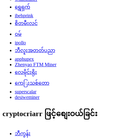
ရွှေရှက်
ibehprink
စိတမီးလင်
ဝမ်
ipollo
ဘီလူးအတတ်ပညာ
apphupex
Zhenyao FTM Miner
လေမိုင်းရိုး
ကေြးသစ်တော
superscalar
desiweminer
cryptocriarr ဖြင့်စျေးဝယ်ခြင်း
ဘီကွန်း