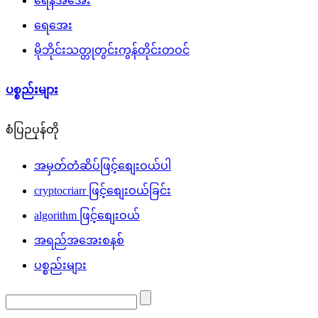
ရေနံအအေး
ရေအေး
မိုဘိုင်းသတ္တုတွင်းကွန်တိုင်းတဝင်
ပစ္စည်းများ
စံပြဉပုန်တို
အမှတ်တံဆိပ်ဖြင့်စျေးဝယ်ပါ
cryptocriarr ဖြင့်စျေးဝယ်ခြင်း
algorithm ဖြင့်စျေးဝယ်
အရည်အအေးစနစ်
ပစ္စည်းများ