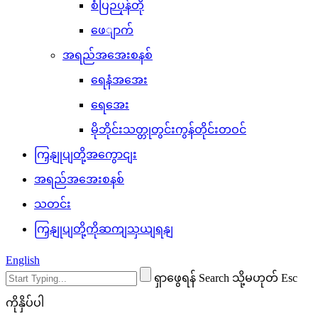
စံပြဉပုန်တို
ဖေျာက်
အရည်အအေးစနစ်
ရေနံအအေး
ရေအေး
မိုဘိုင်းသတ္တုတွင်းကွန်တိုင်းတဝင်
ကြှနျုပျတို့အကွောငျး
အရည်အအေးစနစ်
သတင်း
ကြှနျုပျတို့ကိုဆကျသှယျရနျ
English
ရှာဖွေရန် Search သို့မဟုတ် Esc
ကိုနှိပ်ပါ