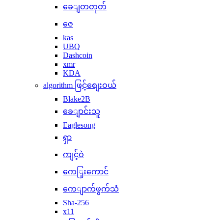
ခေျတတုတ်
ဇေ
kas
UBQ
Dashcoin
xmr
KDA
algorithm ဖြင့်စျေးဝယ်
Blake2B
ခေျာင်းသူ
Eaglesong
ရှာ
ကျင့်ဝဲ
ကေြှးကောင်
ကေျာက်ဖွက်သံ
Sha-256
x11