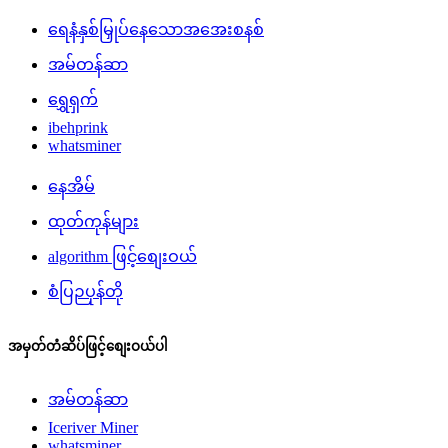
ရေနံနှစ်မြှုပ်နေသောအအေးစနစ်
အမ်တန်ဆာ
ရွှေရှက်
ibehprink
whatsminer
နေအိမ်
ထုတ်ကုန်များ
algorithm ဖြင့်စျေးဝယ်
စံပြဉပုန်တို
အမှတ်တံဆိပ်ဖြင့်စျေးဝယ်ပါ
အမ်တန်ဆာ
Iceriver Miner
whatsminer