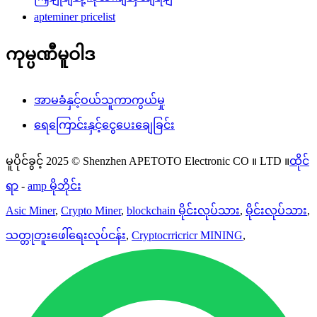
apteminer pricelist
ကုမ္ပဏီမူဝါဒ
အာမခံနှင့်ဝယ်သူကာကွယ်မှု
ရေကြောင်းနှင့်ငွေပေးချေခြင်း
မူပိုင်ခွင့် 2025 © Shenzhen APETOTO Electronic CO ။ LTD ။
ထိုင်
ရာ
-
amp မိုဘိုင်း
Asic Miner
,
Crypto Miner
,
blockchain မိုင်းလုပ်သား
,
မိုင်းလုပ်သား
,
သတ္တုတူးဖေါ်ရေးလုပ်ငန်း
,
Cryptocrricricr MINING
,