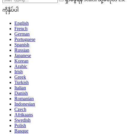
ကိုနှိပ်ပါ
English
French
German
Portuguese
Spanish
Russian
Japanese
Korean
Arabic
Irish
Greek
Turkish
Italian
Danish
Romanian
Indonesian
Czech
Afrikaans
Swedish
Polish
Basque