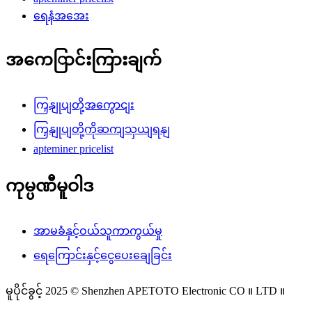
ရေနံအအေး
အကေြာင်းကြားချက်
ကြှနျုပျတို့အကွောငျး
ကြှနျုပျတို့ကိုဆကျသှယျရနျ
apteminer pricelist
ကုမ္ပဏီမူဝါဒ
အာမခံနှင့်ဝယ်သူကာကွယ်မှု
ရေကြောင်းနှင့်ငွေပေးချေခြင်း
မူပိုင်ခွင့် 2025 © Shenzhen APETOTO Electronic CO ။ LTD ။