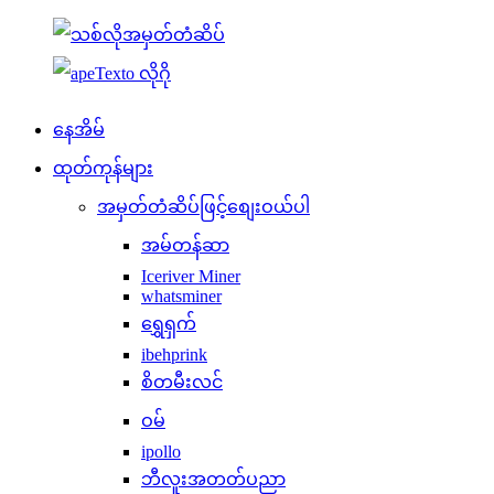
နေအိမ်
ထုတ်ကုန်များ
အမှတ်တံဆိပ်ဖြင့်စျေးဝယ်ပါ
အမ်တန်ဆာ
Iceriver Miner
whatsminer
ရွှေရှက်
ibehprink
စိတမီးလင်
ဝမ်
ipollo
ဘီလူးအတတ်ပညာ