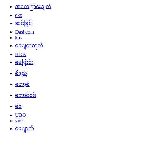
အကေြာင်းချက်
ckb
ဆင်ခြင်
Dashcoin
kas
ခေျတတုတ်
KDA
မေြာင်း
စီနည်
ဟော့စ်
ကောင်စစ်
ဇေ
UBQ
xmr
ဖေျာက်