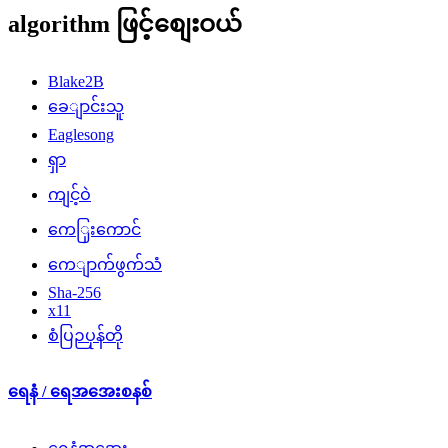
algorithm ဖြင့်စျေးဝယ်
Blake2B
ခေျာင်းသူ
Eaglesong
ရှာ
ကျင့်ဝဲ
ကေြှးကောင်
ကေျာက်ဖွက်သံ
Sha-256
x11
စံပြဉပုန်တို
ရေနံ / ရေအအေးစနစ်