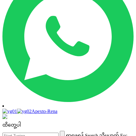
Apexto-Rena
ထိတွေ့ပါ
ရှာဖွေရန် Search သို့မဟုတ် Esc