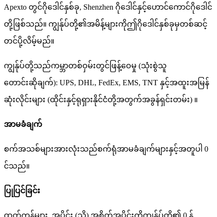
Apexto တွင်ဂိုဒေါင်နှစ်ခု, Shenzhen ဂိုဒေါင်နှင့်ဟောင်ကောင်ဂိုဒေါင်
တို့ဖြစ်သည်။ ကျွန်ုပ်တို့၏အမိန့်များကိုဤဂိုဒေါင်နှစ်ခုမှတစ်ဆင့်
တင်ပို့လိမ့်မည်။
ကျွန်ုပ်တို့သည်ကမ္ဘာတစ်ဝှမ်းတွင်ဖြန့်ဝေမှု (သုံးစွဲသူ
တောင်းဆိုချက်): UPS, DHL, FedEx, EMS, TNT နှင့်အထူးအမြန်
ဆုံးလိုင်းများ (ထိုင်းနှင့်ရုရှားနိုင်ငံတို့အတွက်အခွန်ရှင်းတမ်း) ။
အာမခံချက်
စက်အသစ်များအားလုံးသည်စက်ရုံအာမခံချက်များနှင့်အတူပါ 0
င်သည်။
ပြုပြင်ခြင်း
ထုတ်ကုန်များ, အပိုင်း (သို့) အစိတ်အပိုင်းကိုကျွန်ုပ်တို့၏ 0 န်