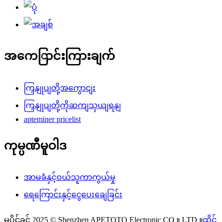
အကေြာင်းကြားချက်
ကြှနျုပျတို့အကွောငျး
ကြှနျုပျတို့ကိုဆကျသှယျရနျ
apteminer pricelist
ကုမ္ပဏီမူဝါဒ
အာမခံနှင့်ဝယ်သူကာကွယ်မှု
ရေကြောင်းနှင့်ငွေပေးချေခြင်း
မူပိုင်ခွင့် 2025 © Shenzhen APETOTO Electronic CO ။ LTD ။
ထိုင်