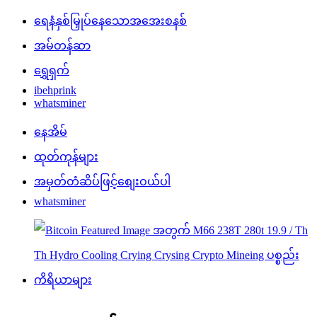
ရေနံနှစ်မြှုပ်နေသောအအေးစနစ်
အမ်တန်ဆာ
ရွှေရှက်
ibehprink
whatsminer
နေအိမ်
ထုတ်ကုန်များ
အမှတ်တံဆိပ်ဖြင့်စျေးဝယ်ပါ
whatsminer