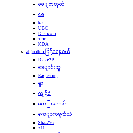
ခေျတတုတ်
ဇေ
kas
UBQ
Dashcoin
xmr
KDA
algorithm ဖြင့်စျေးဝယ်
Blake2B
ခေျာင်းသူ
Eaglesong
ရှာ
ကျင့်ဝဲ
ကေြှးကောင်
ကေျာက်ဖွက်သံ
Sha-256
x11