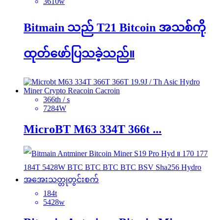
3610w
Bitmain သည် T21 Bitcoin အသစ်ကို
ထုတ်ဖော်ပြသခဲ့သည်။
366th / s
7284W
MicroBT M63 334T 366t ...
184t
5428w