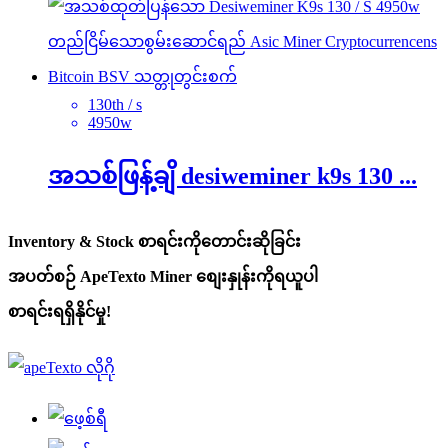
130th / s
4950w
အသစ်ဖြန့်ချိ desiweminer k9s 130 ...
Inventory & Stock စာရင်းကိုတောင်းဆိုခြင်း
အပတ်စဉ် ApeTexto Miner စျေးနှုန်းကိုရယူပါ
စာရင်းရရှိနိုင်မှု!