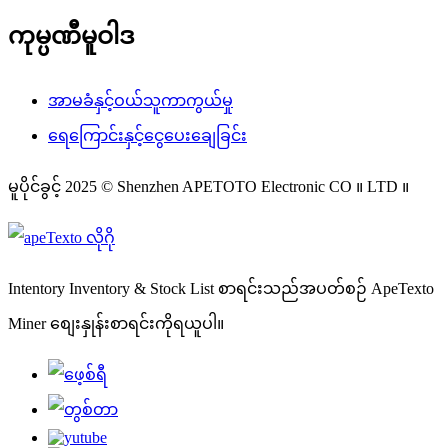
ကုမ္ပဏီမူဝါဒ
အာမခံနှင့်ဝယ်သူကာကွယ်မှု
ရေကြောင်းနှင့်ငွေပေးချေခြင်း
မူပိုင်ခွင့် 2025 © Shenzhen APETOTO Electronic CO ။ LTD ။
Intentory Inventory & Stock List စာရင်းသည်အပတ်စဉ် ApeTexto
Miner စျေးနှုန်းစာရင်းကိုရယူပါ။