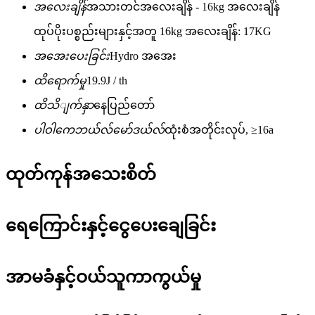
အလေးချိန်
အသားတင်အလေးချိန် - 16kg အလေးချိန်
ထုပ်ပိုးပစ္စည်းများနှင့်အတူ 16kg အလေးချိန်: 17KG
အအေးပေးခြင်း
Hydro အအေး
ထိရောက်မှု
19.9J / th
ထိသိျက်နှာ
နေပြည်တော်
ပါဝါကေဘယ်လ်မော်ဒယ်လ်
ထုံးစံအတိုင်းလုပ်, ≥16a
ထုတ်ကုန်အသေးစိတ်
ရေကြောင်းနှင့်ငွေပေးချေခြင်း
အာမခံနှင့်ဝယ်သူကာကွယ်မှု