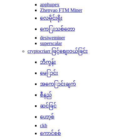
apphupex
Zhenyao FTM Miner
လေမိုင်းရိုး
ကေြးသစ်တော
desiweminer
superscalar
cryptocriarr ဖြင့်စျေးဝယ်ခြင်း
ဘီကွန်း
မေြာင်း
အကေြာင်းချက်
စီနည်
ဆင်ခြင်
ဟော့စ်
ckb
ကောင်စစ်