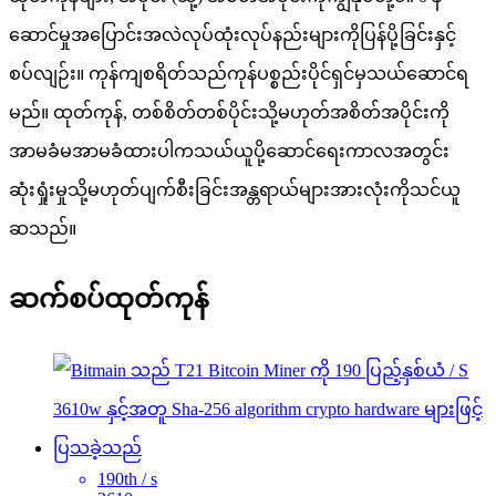
ဆောင်မှုအပြောင်းအလဲလုပ်ထုံးလုပ်နည်းများကိုပြန်ပို့ခြင်းနှင့်
စပ်လျဉ်း။ ကုန်ကျစရိတ်သည်ကုန်ပစ္စည်းပိုင်ရှင်မှသယ်ဆောင်ရ
မည်။ ထုတ်ကုန်, တစ်စိတ်တစ်ပိုင်းသို့မဟုတ်အစိတ်အပိုင်းကို
အာမခံမအာမခံထားပါကသယ်ယူပို့ဆောင်ရေးကာလအတွင်း
ဆုံးရှုံးမှုသို့မဟုတ်ပျက်စီးခြင်းအန္တရာယ်များအားလုံးကိုသင်ယူ
ဆသည်။
ဆက်စပ်ထုတ်ကုန်
190th / s