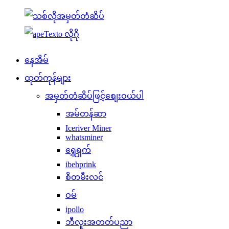
နေအိမ်
ထုတ်ကုန်များ
အမှတ်တံဆိပ်ဖြင့်စျေးဝယ်ပါ
အမ်တန်ဆာ
Iceriver Miner
whatsminer
ရွှေရှက်
ibehprink
စိတမီးလင်
ဝမ်
ipollo
ဘီလူးအတတ်ပညာ