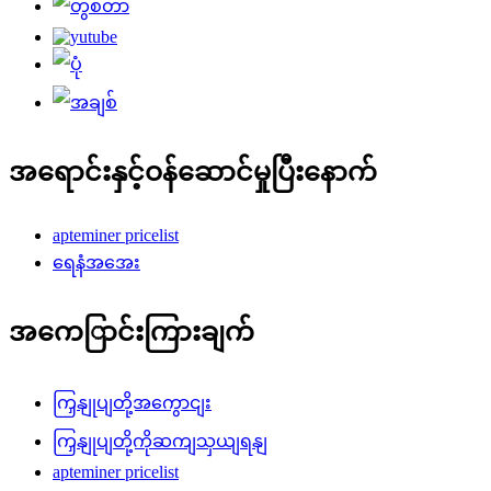
အရောင်းနှင့်ဝန်ဆောင်မှုပြီးနောက်
apteminer pricelist
ရေနံအအေး
အကေြာင်းကြားချက်
ကြှနျုပျတို့အကွောငျး
ကြှနျုပျတို့ကိုဆကျသှယျရနျ
apteminer pricelist