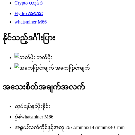
Crypto ဟာ့ဒ်ဝဲ
Hydro အအေး
whatsminer M66
နိုင်သည့်ဒင်္ဂါးပြား
ဘတ်ပိုး
အကေြာင်းချက်
အသေးစိတ်အချက်အလက်
လုပ်ငန်းရှင်
ပိုးခိုင်း
ပုံစံ
whatsminer M66
အရွယ်
လက်ကိုင်နှင့်အတူ 267.5mmmx147mmmx401mm