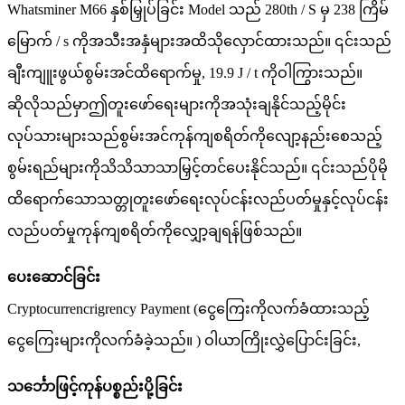
Whatsminer M66 နှစ်မြှုပ်ခြင်း Model သည် 280th / S မှ 238 ကြိမ်
မြောက် / s ကိုအသီးအနှံများအထိသိုလှောင်ထားသည်။ ၎င်းသည်
ချီးကျူးဖွယ်စွမ်းအင်ထိရောက်မှု, 19.9 J / t ကိုဝါကြွားသည်။
ဆိုလိုသည်မှာဤတူးဖော်ရေးများကိုအသုံးချနိုင်သည့်မိုင်း
လုပ်သားများသည်စွမ်းအင်ကုန်ကျစရိတ်ကိုလျော့နည်းစေသည့်
စွမ်းရည်များကိုသိသိသာသာမြှင့်တင်ပေးနိုင်သည်။ ၎င်းသည်ပိုမို
ထိရောက်သောသတ္တုတူးဖော်ရေးလုပ်ငန်းလည်ပတ်မှုနှင့်လုပ်ငန်း
လည်ပတ်မှုကုန်ကျစရိတ်ကိုလျှော့ချရန်ဖြစ်သည်။
ပေးဆောင်ခြင်း
Cryptocurrencrigrency Payment (ငွေကြေးကိုလက်ခံထားသည့်
ငွေကြေးများကိုလက်ခံခဲ့သည်။ ) ဝါယာကြိုးလွှဲပြောင်းခြင်း,
သင်္ဘောဖြင့်ကုန်ပစ္စည်းပို့ခြင်း