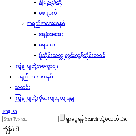
စံပြဉပုန်တို
ဖေျာက်
အရည်အအေးစနစ်
ရေနံအအေး
ရေအေး
မိုဘိုင်းသတ္တုတွင်းကွန်တိုင်းတဝင်
ကြှနျုပျတို့အကွောငျး
အရည်အအေးစနစ်
သတင်း
ကြှနျုပျတို့ကိုဆကျသှယျရနျ
English
ရှာဖွေရန် Search သို့မဟုတ် Esc
ကိုနှိပ်ပါ