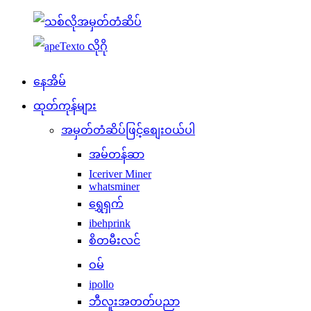
နေအိမ်
ထုတ်ကုန်များ
အမှတ်တံဆိပ်ဖြင့်စျေးဝယ်ပါ
အမ်တန်ဆာ
Iceriver Miner
whatsminer
ရွှေရှက်
ibehprink
စိတမီးလင်
ဝမ်
ipollo
ဘီလူးအတတ်ပညာ