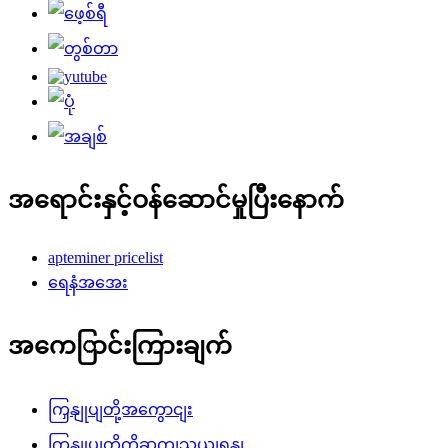
အရောင်းနှင့်ဝန်ဆောင်မှုပြီးနောက်
apteminer pricelist
ရေနံအအေး
အကေြာင်းကြားချက်
ကြှနျုပျတို့အကွောငျး
ကြှနျုပျတို့ကိုဆကျသှယျရနျ