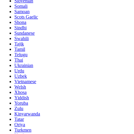
Slovenian
Somali
Samoan
Scots Gaelic
Shona
Sindhi
Sundanese
Swahili
Tajik
Tamil
Telugu
Thai
Ukrainian
Urdu
Uzbek
Vietnamese
Welsh
Xhosa
Yiddish
Yoruba
Zulu
Kinyarwanda
Tatar
Oriya
Turkmen