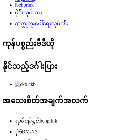
ibehprink
မိုင်းလုပ်သား
သတ္တုတူးဖေါ်ရေးလုပ်ငန်း
ကုန်ပစ္စည်းဗီဒီယို
နိုင်သည့်ဒင်္ဂါးပြား
ckb
အသေးစိတ်အချက်အလက်
လုပ်ငန်းရှင်
ibehprink
ပုံစံ
BM-N3