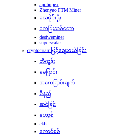
apphupex
Zhenyao FTM Miner
လေမိုင်းရိုး
ကေြးသစ်တော
desiweminer
superscalar
cryptocriarr ဖြင့်စျေးဝယ်ခြင်း
ဘီကွန်း
မေြာင်း
အကေြာင်းချက်
စီနည်
ဆင်ခြင်
ဟော့စ်
ckb
ကောင်စစ်