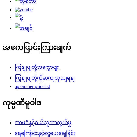
အကေြာင်းကြားချက်
ကြှနျုပျတို့အကွောငျး
ကြှနျုပျတို့ကိုဆကျသှယျရနျ
apteminer pricelist
ကုမ္ပဏီမူဝါဒ
အာမခံနှင့်ဝယ်သူကာကွယ်မှု
ရေကြောင်းနှင့်ငွေပေးချေခြင်း