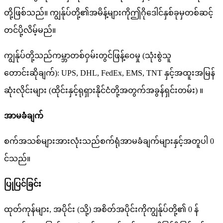
တို့ဖြစ်သည်။ ကျွန်ုပ်တို့၏အမိန့်များကိုဤဂိုဒေါင်နှစ်ခုမှတစ်ဆင့်
တင်ပို့လိမ့်မည်။
ကျွန်ုပ်တို့သည်ကမ္ဘာတစ်ဝှမ်းတွင်ဖြန့်ဝေမှု (သုံးစွဲသူ
တောင်းဆိုချက်): UPS, DHL, FedEx, EMS, TNT နှင့်အထူးအမြန်
ဆုံးလိုင်းများ (ထိုင်းနှင့်ရုရှားနိုင်ငံတို့အတွက်အခွန်ရှင်းတမ်း) ။
အာမခံချက်
စက်အသစ်များအားလုံးသည်စက်ရုံအာမခံချက်များနှင့်အတူပါ 0
င်သည်။
ပြုပြင်ခြင်း
ထုတ်ကုန်များ, အပိုင်း (သို့) အစိတ်အပိုင်းကိုကျွန်ုပ်တို့၏ 0 န်