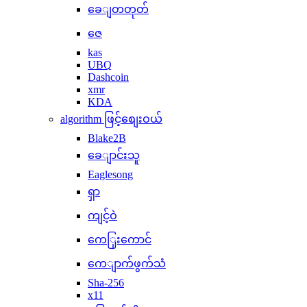
ခေျတတုတ်
ဇေ
kas
UBQ
Dashcoin
xmr
KDA
algorithm ဖြင့်စျေးဝယ်
Blake2B
ခေျာင်းသူ
Eaglesong
ရှာ
ကျင့်ဝဲ
ကေြှးကောင်
ကေျာက်ဖွက်သံ
Sha-256
x11