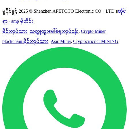
မူပိုင်ခွင့် 2025 © Shenzhen APETOTO Electronic CO ။ LTD ။
ထိုင်
ရာ
-
amp မိုဘိုင်း
မိုင်းလုပ်သား
,
သတ္တုတူးဖေါ်ရေးလုပ်ငန်း
,
Crypto Miner
,
blockchain မိုင်းလုပ်သား
,
Asic Miner
,
Cryptocrricricr MINING
,