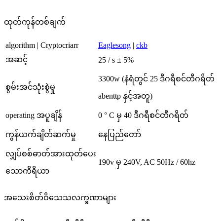
ထုတ်ကုန်တစ်ချက်
algorithm | Cryptocriarr
Eaglesong
|
ckb
အဆင့်
25 / s ± 5%
3300w (နံရံတွင် 25 ဒီဂရီစင်တီဂရိတ်
စွမ်းအင်သုံးစွဲမှု
abenttp နှင့်အတူ)
operating အပူချိန်
0 ° C မှ 40 ဒီဂရီစင်တီဂရိတ်
ကွန်ယက်ချိတ်ဆက်မှု
နေပြည်တော်
လျှပ်စစ်ဓာတ်အားထုတ်ပေး
190v မှ 240V, AC 50Hz / 60hz
သောကိရိယာ
အသေးစိတ်ဝိသေသလက္ခဏာများ