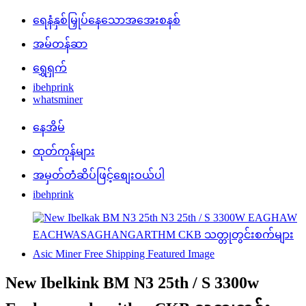
ရေနံနှစ်မြှုပ်နေသောအအေးစနစ်
အမ်တန်ဆာ
ရွှေရှက်
ibehprink
whatsminer
နေအိမ်
ထုတ်ကုန်များ
အမှတ်တံဆိပ်ဖြင့်စျေးဝယ်ပါ
ibehprink
New Ibelkink BM N3 25th / S 3300w