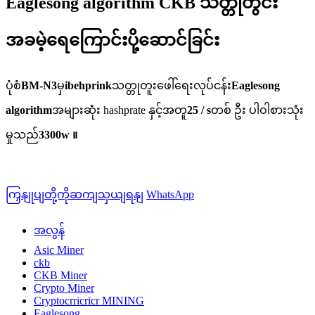
Eaglesong algorithm CKB သတ္တုတွင်း
အခမဲ့ရေကြောင်းပို့ဆောင်ခြင်း
ပုံစံ
BM-N3
မှ
ibehprink
သတ္တုတူးဖေါ်ရေးလုပ်ငန်း
Eaglesong
algorithm
အများဆုံး hashprate နှင့်အတူ
25 / s
တစ် ဦး ပါဝါစားသုံး
မှုသည်
3300w ။
ကြှနျုပျတို့ကိုဆကျသှယျရနျ
WhatsApp
အလွန်
Asic Miner
ckb
CKB Miner
Crypto Miner
Cryptocrricricr MINING
Eaglesong