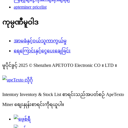
apteminer pricelist
ကုမ္ပဏီမူဝါဒ
အာမခံနှင့်ဝယ်သူကာကွယ်မှု
ရေကြောင်းနှင့်ငွေပေးချေခြင်း
မူပိုင်ခွင့် 2025 © Shenzhen APETOTO Electronic CO ။ LTD ။
Intentory Inventory & Stock List စာရင်းသည်အပတ်စဉ် ApeTexto
Miner စျေးနှုန်းစာရင်းကိုရယူပါ။