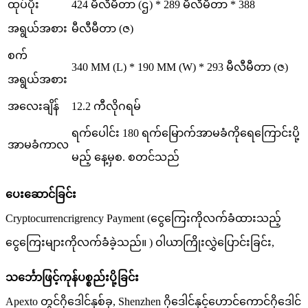
ထုပ်ပိုး
424 မီလီမီတာ (ဌ) * 289 မီလီမီတာ * 388
အရွယ်အစား
မီလီမီတာ (ဇ)
စက်
340 MM (L) * 190 MM (W) * 293 မီလီမီတာ (ဇ)
အရွယ်အစား
အလေးချိန်
12.2 ကီလိုဂရမ်
ရက်ပေါင်း 180 ရက်မြောက်အာမခံကိုရေကြောင်းပို့
အာမခံကာလ
မည့် နေ့မှစ. စတင်သည်
ပေးဆောင်ခြင်း
Cryptocurrencrigrency Payment (ငွေကြေးကိုလက်ခံထားသည့်
ငွေကြေးများကိုလက်ခံခဲ့သည်။ ) ဝါယာကြိုးလွှဲပြောင်းခြင်း,
သင်္ဘောဖြင့်ကုန်ပစ္စည်းပို့ခြင်း
Apexto တွင်ဂိုဒေါင်နှစ်ခု, Shenzhen ဂိုဒေါင်နှင့်ဟောင်ကောင်ဂိုဒေါင်