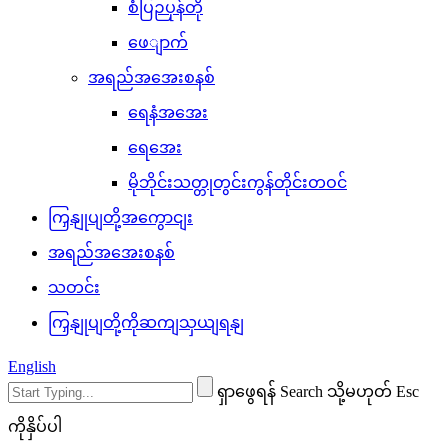
စံပြဉပုန်တို
ဖေျာက်
အရည်အအေးစနစ်
ရေနံအအေး
ရေအေး
မိုဘိုင်းသတ္တုတွင်းကွန်တိုင်းတဝင်
ကြှနျုပျတို့အကွောငျး
အရည်အအေးစနစ်
သတင်း
ကြှနျုပျတို့ကိုဆကျသှယျရနျ
English
ရှာဖွေရန် Search သို့မဟုတ် Esc
ကိုနှိပ်ပါ