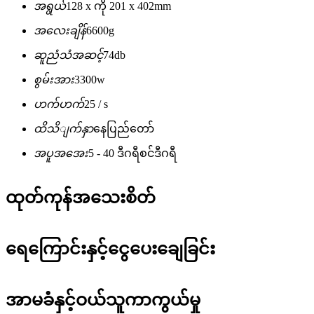
အရွယ်
128 x ကို 201 x 402mm
အလေးချိန်
6600g
ဆူညံသံအဆင့်
74db
စွမ်းအား
3300w
ဟက်ဟက်
25 / s
ထိသိျက်နှာ
နေပြည်တော်
အပူအအေး
5 - 40 ဒီဂရီစင်ဒီဂရီ
ထုတ်ကုန်အသေးစိတ်
ရေကြောင်းနှင့်ငွေပေးချေခြင်း
အာမခံနှင့်ဝယ်သူကာကွယ်မှု