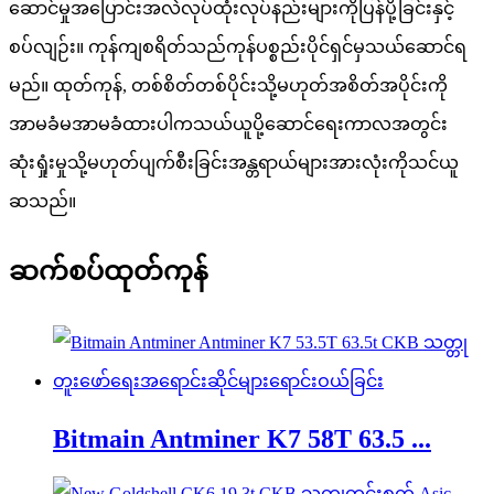
ဆောင်မှုအပြောင်းအလဲလုပ်ထုံးလုပ်နည်းများကိုပြန်ပို့ခြင်းနှင့်
စပ်လျဉ်း။ ကုန်ကျစရိတ်သည်ကုန်ပစ္စည်းပိုင်ရှင်မှသယ်ဆောင်ရ
မည်။ ထုတ်ကုန်, တစ်စိတ်တစ်ပိုင်းသို့မဟုတ်အစိတ်အပိုင်းကို
အာမခံမအာမခံထားပါကသယ်ယူပို့ဆောင်ရေးကာလအတွင်း
ဆုံးရှုံးမှုသို့မဟုတ်ပျက်စီးခြင်းအန္တရာယ်များအားလုံးကိုသင်ယူ
ဆသည်။
ဆက်စပ်ထုတ်ကုန်
Bitmain Antminer K7 58T 63.5 ...